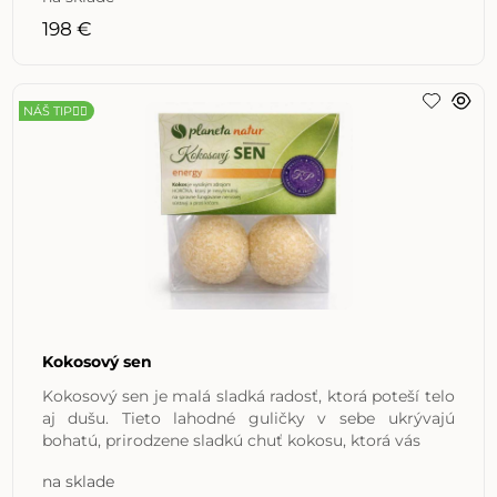
198 €
NÁŠ TIP👍🏼
Kokosový sen
Kokosový sen je malá sladká radosť, ktorá poteší telo
aj dušu. Tieto lahodné guličky v sebe ukrývajú
bohatú, prirodzene sladkú chuť kokosu, ktorá vás
na sklade