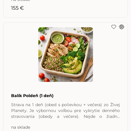
155 €
Balík Poldeň (1 deň)
Strava na 1 deň (obed s polievkou + večera) zo Živej
Planety. Je výbornou voľbou pre vykrytie denného
stravovania (obedy a večere). Nejde o žiadnu
drastickú
na sklade