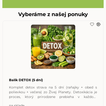
Vyberáme z našej ponuky
Balík DETOX (5 dní)
Komplet detox strava na 5 dní (raňajky + obed s
polievkou + večera) zo Živej Planety. Detoxikácia je
proces, ktorý prirodzene prebieha v každom
organizme. Jeho
na sklade