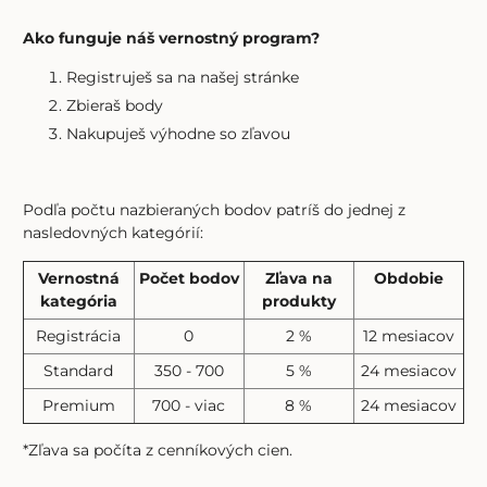
Ako funguje náš vernostný program?
Registruješ sa na našej stránke
Zbieraš body
Nakupuješ výhodne so zľavou
Podľa počtu nazbieraných bodov patríš do jednej z
nasledovných kategórií:
Vernostná
Počet bodov
Zľava na
Obdobie
kategória
produkty
Registrácia
0
2 %
12 mesiacov
Standard
350 - 700
5 %
24 mesiacov
Premium
700 - viac
8 %
24 mesiacov
*Zľava sa počíta z cenníkových cien.