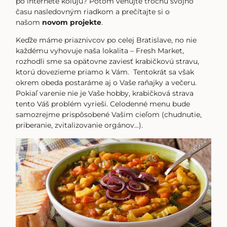
po internete kolujú? Potom venujte trochu svojho
času nasledovným riadkom a prečítajte si o
našom
novom projekte
.
Keďže máme priaznivcov po celej Bratislave, no nie
každému vyhovuje naša lokalita – Fresh Market,
rozhodli sme sa opätovne zaviesť krabičkovú stravu,
ktorú dovezieme priamo k Vám. Tentokrát sa však
okrem obeda postaráme aj o Vaše raňajky a večeru.
Pokiaľ varenie nie je Vaše hobby, krabičková strava
tento Váš problém vyrieši. Celodenné menu bude
samozrejme prispôsobené Vašim cieľom (chudnutie,
priberanie, zvitalizovanie orgánov...).