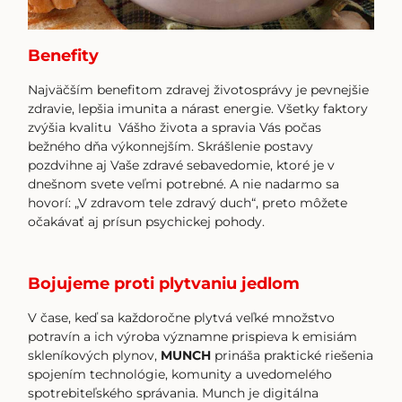
Benefity
Najväčším benefitom zdravej životosprávy je pevnejšie
zdravie, lepšia imunita a nárast energie. Všetky faktory
zvýšia kvalitu Vášho života a spravia Vás počas
bežného dňa výkonnejším. Skrášlenie postavy
pozdvihne aj Vaše zdravé sebavedomie, ktoré je v
dnešnom svete veľmi potrebné. A nie nadarmo sa
hovorí: „V zdravom tele zdravý duch“, preto môžete
očakávať aj prísun psychickej pohody.
Bojujeme proti plytvaniu jedlom
V čase, keď sa každoročne plytvá veľké množstvo
potravín a ich výroba významne prispieva k emisiám
skleníkových plynov,
MUNCH
prináša praktické riešenia
spojením technológie, komunity a uvedomelého
spotrebiteľského správania. Munch je digitálna