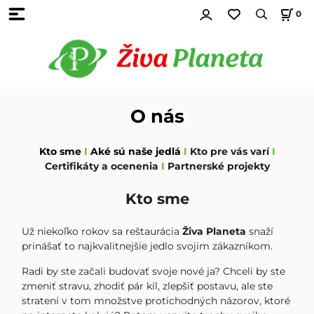
0
O nás
Kto sme
I
Aké sú naše jedlá
I
Kto pre vás varí
I
Certifikáty a ocenenia
I
Partnerské projekty
Kto sme
Už niekoľko rokov sa reštaurácia
Živa Planeta
snaží
prinášať to najkvalitnejšie jedlo svojim zákazníkom.
Radi by ste začali budovať svoje nové ja? Chceli by ste
zmeniť stravu, zhodiť pár kíl, zlepšiť postavu, ale ste
stratení v tom množstve protichodných názorov, ktoré