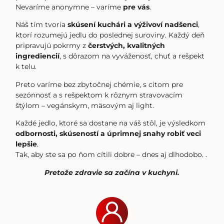
Nevaríme anonymne – varíme
pre vás
.
Náš tím tvoria
skúsení kuchári a výživoví nadšenci
,
ktorí rozumejú jedlu do poslednej suroviny. Každý deň
pripravujú pokrmy z
čerstvých, kvalitných
ingrediencií
, s dôrazom na vyváženosť, chuť a rešpekt
k telu.
Preto varíme bez zbytočnej chémie, s citom pre
sezónnosť a s rešpektom k rôznym stravovacím
štýlom – vegánskym, mäsovým aj light.
Každé jedlo, ktoré sa dostane na váš stôl, je výsledkom
odbornosti, skúseností a úprimnej snahy robiť veci
lepšie
.
Tak, aby ste sa po ňom cítili dobre – dnes aj dlhodobo. .
Pretože zdravie sa začína v kuchyni.