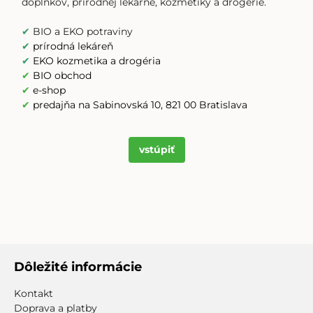
doplnkov, prírodnej lekárne, kozmetiky a drogérie.
✔
BIO a EKO potraviny
✔
prírodná lekáreň
✔
EKO kozmetika a drogéria
✔
BIO obchod
✔
e-shop
✔
predajňa na Sabinovská 10, 821 00 Bratislava
vstúpiť
Dôležité informácie
Kontakt
Doprava a platby