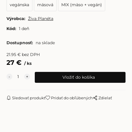
vegánska
mäsová
MIX (mäso + vegán)
Výrobca:
Živa Planéta
Kód:
1 deň
Dostupnosť:
na sklade
21.95
€
bez DPH
27
€
ks
Sledovať produkt
Pridať do obľúbených
Zdielať