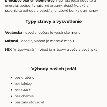
princípov piatich elementov
. Pestrosť jedál dodá telu
energiu, podporí vnútorné orgány, zlepší fyzickú aj
psychickú pohodu a poteší aj chuťové bunky gurmánov
Typy stravy a vysvetlenie
Vegánska
- obed aj večera je vegánske menu
Mäsová
- obed aj večera je mäsové menu
MIX
(mäso+vegán) - obed je mäsový a večera vegánska
Výhody našich jedál
bez gluténu
bez lakózy
bez GMO
bez chémie
bez zahusťovadiel