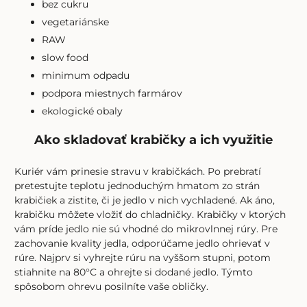
bez cukru
vegetariánske
RAW
slow food
minimum odpadu
podpora miestnych farmárov
ekologické obaly
Ako skladovať krabičky a ich využitie
Kuriér vám prinesie stravu v krabičkách. Po prebratí
pretestujte teplotu jednoduchým hmatom zo strán
krabičiek a zistite, či je jedlo v nich vychladené. Ak áno,
krabičku môžete vložiť do chladničky. Krabičky v ktorých
vám príde jedlo nie sú vhodné do mikrovlnnej rúry. Pre
zachovanie kvality jedla, odporúčame jedlo ohrievať v
rúre. Najprv si vyhrejte rúru na vyššom stupni, potom
stiahnite na 80°C a ohrejte si dodané jedlo. Týmto
spôsobom ohrevu posilníte vaše obličky.